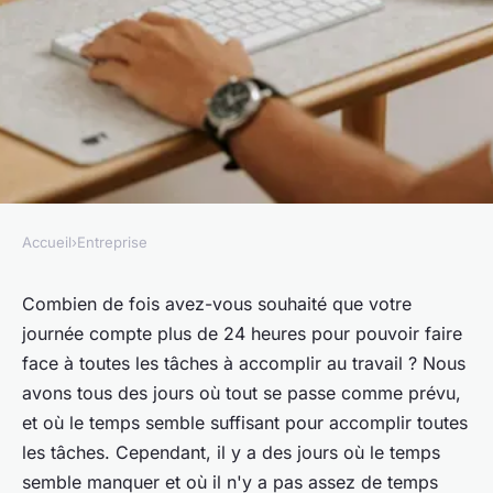
Accueil
›
Entreprise
ENTREPRISE
La gestion du temps :
Combien de fois avez-vous souhaité que votre
journée compte plus de 24 heures pour pouvoir faire
comment l'appliquer dans
face à toutes les tâches à accomplir au travail ? Nous
l'entreprise ?
avons tous des jours où tout se passe comme prévu,
et où le temps semble suffisant pour accomplir toutes
•
29 octobre 2021
•
4 min de lecture
les tâches. Cependant, il y a des jours où le temps
semble manquer et où il n'y a pas assez de temps