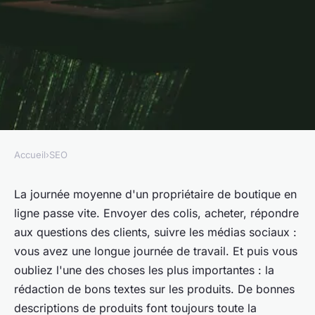
Accueil
›
SEO
SEO
Cinq conseils pour des textes
La journée moyenne d'un propriétaire de boutique en
ligne passe vite. Envoyer des colis, acheter, répondre
de produits efficaces
aux questions des clients, suivre les médias sociaux :
vous avez une longue journée de travail.
Et puis vous
•
7 octobre 2020
•
4 min de lecture
oubliez l'une des choses les plus importantes : la
rédaction de bons textes sur les produits. De bonnes
descriptions de produits font toujours toute la