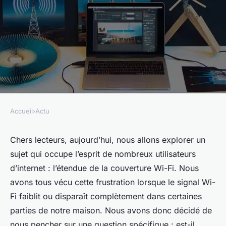
Accueil
›
Actu
ACTU
Est-il possible d'augmenter la
Chers lecteurs, aujourd’hui, nous allons explorer un
sujet qui occupe l’esprit de nombreux utilisateurs
portée du Wi-Fi à l'aide
d’internet : l’étendue de la couverture Wi-Fi. Nous
d'antennes faites maison et
avons tous vécu cette frustration lorsque le signal Wi-
comment?
Fi faiblit ou disparaît complètement dans certaines
parties de notre maison. Nous avons donc décidé de
Antonin
•
8 mars 2024
•
5 min de lecture
nous pencher sur une question spécifique : est-il