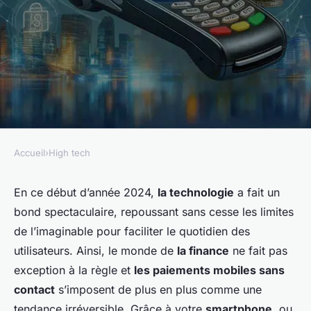
Accueil
›
High tech
HIGH TECH
Quelle est la dernière
En ce début d’année 2024,
la technologie
a fait un
bond spectaculaire, repoussant sans cesse les limites
tendance en matière de
de l’imaginable pour faciliter le quotidien des
systèmes de paiement mobile
utilisateurs. Ainsi, le monde de
la finance
ne fait pas
sans contact ?
exception à la règle et
les paiements mobiles sans
contact
s’imposent de plus en plus comme une
Antonin
•
8 mars 2024
•
5 min de lecture
tendance irréversible. Grâce à votre
smartphone
, ou