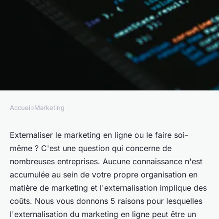
Accueil
›
Marketing
MARKETING
Les 5 principaux avantages de
Externaliser le marketing en ligne ou le faire soi-
même ? C'est une question qui concerne de
l'externalisation de son
nombreuses entreprises. Aucune connaissance n'est
marketing en ligne
accumulée au sein de votre propre organisation en
matière de marketing et l'externalisation implique des
•
12 octobre 2020
•
2 min de lecture
coûts. Nous vous donnons 5 raisons pour lesquelles
l'externalisation du marketing en ligne peut être un